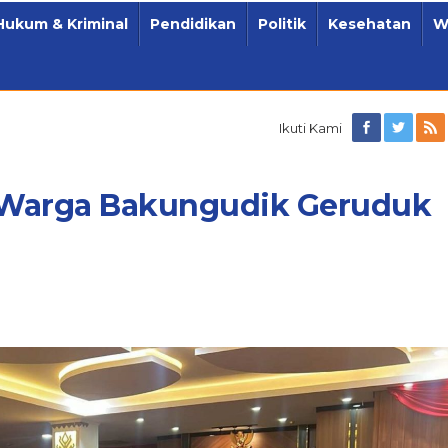
Hukum & Kriminal
Pendidikan
Politik
Kesehatan
W
Ikuti Kami
, Warga Bakungudik Geruduk
gudik
uk
ov
ng