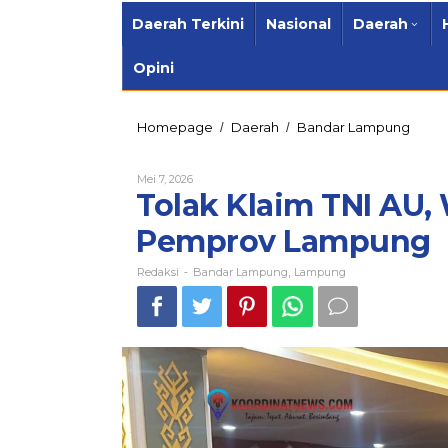
Daerah Terkini
Nasional
Daerah
Opini
Tolak
Homepage
Daerah
Bandar Lampung
/
/
Klaim
TNI
Oleh
Mei 7, 2026
AU,
Redaksi
Tolak Klaim TNI AU
Warga
Bakun
Pemprov Lampung
Gerud
Pempr
Lampu
Redaksi
Bandar Lampung
Lampung
-
,