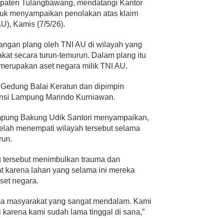
aten Tulangbawang, mendatangi Kantor
tuk menyampaikan penolakan atas klaim
U), Kamis (7/5/26).
angan plang oleh TNI AU di wilayah yang
akat secara turun-temurun. Dalam plang itu
merupakan aset negara milik TNI AU.
 Gedung Balai Keratun dan dipimpin
insi Lampung Marindo Kurniawan.
mpung Bakung Udik Santori menyampaikan,
lah menempati wilayah tersebut selama
run.
 tersebut menimbulkan trauma dan
t karena lahan yang selama ini mereka
aset negara.
ma masyarakat yang sangat mendalam. Kami
i karena kami sudah lama tinggal di sana,”