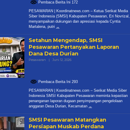
Pembaca Berita Ini 172
PESAWARAN | Koordinatnews.com – Ketua Serikat Media
Siber Indonesia (SMSI) Kabupaten Pesawaran, Eri Novrizal,
menyampaikan dukungan dan apresiasi kepada Cyntia
Martalena, putri
Setahun Mengendap, SMSI
Pesawaran Pertanyakan Laporan
Dana Desa Durian
Oleh
Pesawaran
|
Juni 12, 2026
Redaksi
Pembaca Berita Ini 293
PESAWARAN | Koordinatnews.com – Serikat Media Siber
Indonesia SMSI Kabupaten Pesawaran meminta kepastian
penanganan laporan dugaan penyimpangan pengelolaan
anggaran Desa Durian, Kecamatan
SMSI Pesawaran Matangkan
Persiapan Muskab Perdana