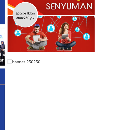
SMSI Pesawaran Dukung
Cyntia Martalena, Berharap
Berkontribusi untuk KNMP
Pesawaran