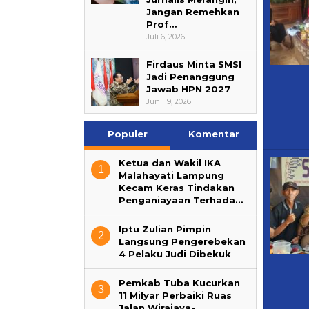
Jangan Remehkan
Prof…
Juli 6, 2026
Firdaus Minta SMSI
Jadi Penanggung
Jawab HPN 2027
Juni 19, 2026
Populer
Komentar
Ketua dan Wakil IKA
1
Malahayati Lampung
Kecam Keras Tindakan
Penganiayaan Terhada…
Iptu Zulian Pimpin
2
Langsung Pengerebekan
4 Pelaku Judi Dibekuk
Pemkab Tuba Kucurkan
3
11 Milyar Perbaiki Ruas
Jalan Wirajaya-