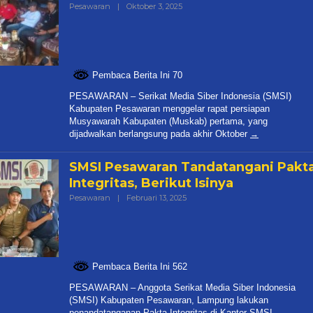
Oleh
Pesawaran
|
Oktober 3, 2025
Redaksi
Pembaca Berita Ini 70
PESAWARAN – Serikat Media Siber Indonesia (SMSI)
Kabupaten Pesawaran menggelar rapat persiapan
Musyawarah Kabupaten (Muskab) pertama, yang
dijadwalkan berlangsung pada akhir Oktober
SMSI Pesawaran Tandatangani Pakt
Integritas, Berikut Isinya
Oleh
Pesawaran
|
Februari 13, 2025
Redaksi
Pembaca Berita Ini 562
PESAWARAN – Anggota Serikat Media Siber Indonesia
(SMSI) Kabupaten Pesawaran, Lampung lakukan
penandatanganan Pakta Integritas di Kantor SMSI