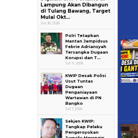
Lampung Akan Dibangun
di Tulang Bawang, Target
Mulai Okt…
Juli 30, 2026
Polri Tetapkan
Mantan Jampidsus
Febrie Adriansyah
Tersangka Dugaan
Korupsi dan T…
Juli 11, 2026
KWIP Desak Polisi
Usut Tuntas
Dugaan
Penganiayaan
Wartawan di PN
Bangko
Juli 7, 2026
Sekjen KWIP:
Tangkap Pelaku
Pengeroyokan
Jurnalis Merangin,