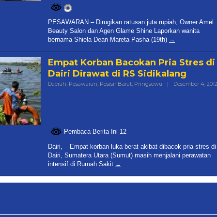
PESAWARAN – Dirugikan ratusan juta rupiah, Owner Amel
Beauty Salon dan Agen Glame Shine Laporkan wanita
bernama Shiela Dean Mareta Pasha (19th)
Empat Korban Bacokan Pria Stres di
Dairi Dirawat di RS Sidikalang
Daerah
,
Pesawaran
,
Pesisir Barat
,
Pringsewu
|
Desember 4, 201
Pembaca Berita Ini 12
Dairi, – Empat korban luka berat akibat dibacok pria stres di
Dairi, Sumatera Utara (Sumut) masih menjalani perawatan
intensif di Rumah Sakit