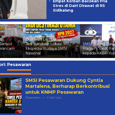
Empat Korban Bacokan Pria
Stres di Dairi Dirawat di RS
Sidikalang
Dua Ikon Lampung Timur
Jadi Kandidat Lokasi
SMSI Tulang Bawang Beri
Ekspedisi Budaya SMSI
Piagam “Best Partner”
Nasional
kepada AKBP Yuliansyah
ri:
Pesawaran
SMSI Pesawaran Dukung Cyntia
Martalena, Berharap Berkontribusi
untuk KNMP Pesawaran
Oleh
Pesawaran
|
4 Hari Lalu
Redaksi