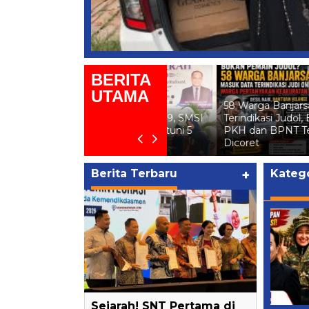
BERITA
UTAMA
58 Warga Banjarsari
Jumat Berkah ke-109, SMSI
Terindikasi Judol, Bansos
Tulang Bawang Santuni 5
PKH dan BPNT Terancam
Anak Yatim
Dicoret
Berita Terbaru
+
Katego
Sejarah! SNT Pertama di