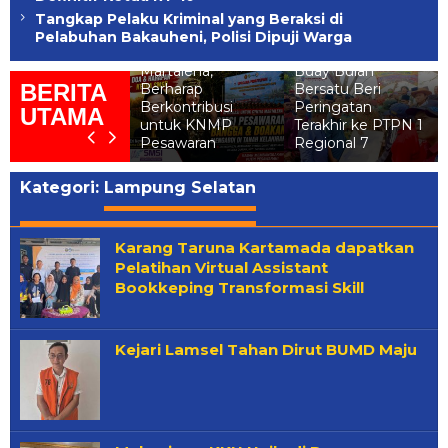
Somasi Diabaikan,
Tangkap Pelaku Kriminal yang Beraksi di
SMSI Pesawaran
HGU Sudah Habis!
Pelabuhan Bakauheni, Polisi Dipuji Warga
Dukung Cyntia
Ratusan Warga
MSI Tulang
Martalena,
Buay Bulan
BERITA
awang Beri
Berharap
Bersatu Beri
iagam “Best
Berkontribusi
Peringatan
UTAMA
artner” kepada
untuk KNMP
Terakhir ke PTPN 1
KBP Yuliansyah
Pesawaran
Regional 7
Kategori:
Lampung Selatan
Karang Taruna Kartamada dapatkan
Pelatihan Virtual Assistant
Bookkeping Transformasi Skill
Kejari Lamsel Tahan Dirut BUMD Maju