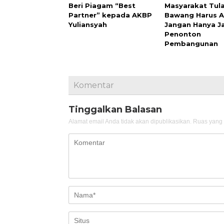
Beri Piagam “Best
Masyarakat Tul
Partner” kepada AKBP
Bawang Harus A
Yuliansyah
Jangan Hanya J
Penonton
Pembangunan
Komentar
Tinggalkan Balasan
Alamat email Anda tidak akan dipublikasikan.
Ruas yang 