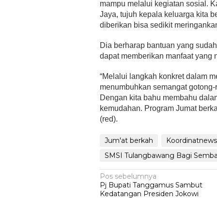
mampu melalui kegiatan sosial. Ka
Jaya, tujuh kepala keluarga kita
diberikan bisa sedikit meringank
Dia berharap bantuan yang sudah
dapat memberikan manfaat yang 
“Melalui langkah konkret dalam 
menumbuhkan semangat gotong-ro
Dengan kita bahu membahu dalam 
kemudahan. Program Jumat berkah 
(red).
Jum'at berkah
Koordinatnew
SMSI Tulangbawang Bagi Semba
Navigasi
Pos sebelumnya
Pj Bupati Tanggamus Sambut
pos
Kedatangan Presiden Jokowi