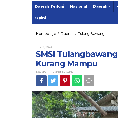
Daerah Terkini
Nasional
Daerah
Opini
SMSI
Homepage
Daerah
Tulang Bawang
/
/
Tulangb
Bagi
Oleh
Juli 12, 2024
Sembak
Redaksi
SMSI Tulangbawang
Sasar
Warga
Kurang Mampu
Kurang
Mampu
Redaksi
Tulang Bawang
-