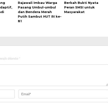
ang
Rajawali Imbau Warga
Berkah Bukti Nyata
daptif,
Pasang Umbul-umbul
Peran SMSI untuk
adi
dan Bendera Merah
Masyarakat
Putih Sambut HUT RI ke-
81
wajib ditandai
*