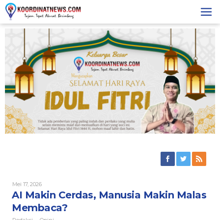
Skip
to
content
Oleh
Mei 17, 2026
Redaksi
AI Makin Cerdas, Manusia Makin Malas
Membaca?