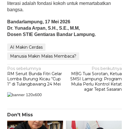
literasi adalah fondasi kokoh untuk memartabatkan
bangsa.
Bandarlampung, 17 Mei 2026
Dr. Yunada Arpan, S.H., S.E., M.M,
Dosen STIE Gentiaras Bandar Lampung.
AI Makin Cerdas
Manusia Makin Malas Membaca?
Navigasi
Pos sebelumnya
Pos berikutnya
RM Seruit Bunda Fitri Gelar
MBG Tuai Sorotan, Ketua
pos
Lomba Burung Kicau “Cup
SMSI Lampung: Program
1” di Tulangbawang 24 Mei
Mulia Perlu Kontrol Ketat
agar Tepat Sasaran
Don't Miss