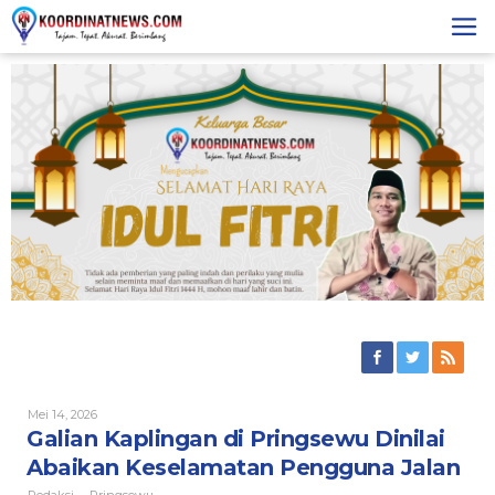
Skip
to
content
Oleh
Mei 14, 2026
Redaksi
Galian Kaplingan di Pringsewu Dinilai
Abaikan Keselamatan Pengguna Jalan