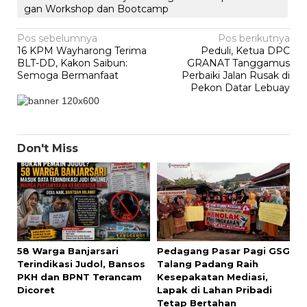
gan Workshop dan Bootcamp
Navigasi
Pos sebelumnya
Pos berikutnya
16 KPM Wayharong Terima
Peduli, Ketua DPC
pos
BLT-DD, Kakon Saibun:
GRANAT Tanggamus
Semoga Bermanfaat
Perbaiki Jalan Rusak di
Pekon Datar Lebuay
Don't Miss
58 Warga Banjarsari
Pedagang Pasar Pagi GSG
Terindikasi Judol, Bansos
Talang Padang Raih
PKH dan BPNT Terancam
Kesepakatan Mediasi,
Dicoret
Lapak di Lahan Pribadi
Tetap Bertahan