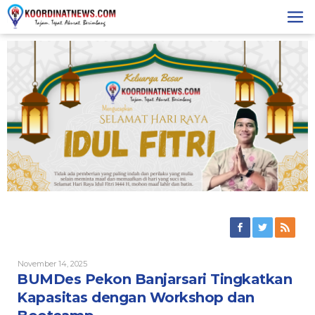
Skip
to
content
Oleh
November 14, 2025
Redaksi
BUMDes Pekon Banjarsari Tingkatkan
Kapasitas dengan Workshop dan