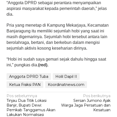
“Anggota DPRD sebagai perantara menyampaikan
aspirasi masyarakat kepada pemerintah daerah,” jelas
dia.
Pria yang menetap di Kampung Mekarjaya, Kecamatan
Banjaragung itu memiliki sejumlah hobi yang saat ini
masih digemarinya. Sejumlah hobi tersebut antara lain
berolahraga, bertani, dan berkebun dalam mengisi
sejumlah aktivis kosong keseharian dirinya.
“Hobi ini sudah saya gemari sejak dahulu hingga saat
ini,” pungkas dia.
(red).
Anggota DPRD Tuba
Holil Dapil II
Ketua Fraksi PAN
Koordinatnews.com
Navigasi
Pos sebelumnya
Pos berikutnya
Tinjau Dua Titik Lokasi
Sersan Jumono Ajak
pos
Banjir, Bupati Dewi:
Warga Jaga Persatuan dan
Pemkab Tanggamus Akan
Kesatuan
Lakukan Normalisasi