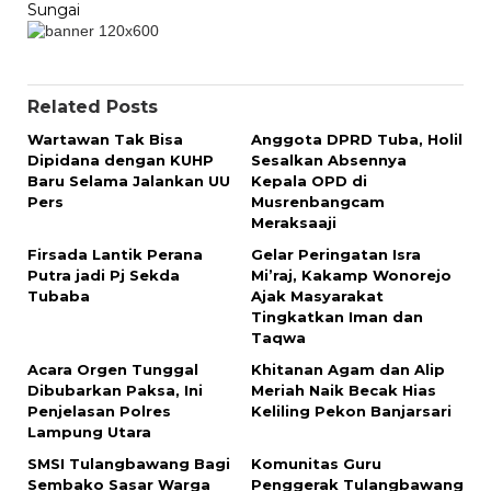
Sungai
Related Posts
Wartawan Tak Bisa
Anggota DPRD Tuba, Holil
Dipidana dengan KUHP
Sesalkan Absennya
Baru Selama Jalankan UU
Kepala OPD di
Pers
Musrenbangcam
Meraksaaji
Firsada Lantik Perana
Gelar Peringatan Isra
Putra jadi Pj Sekda
Mi’raj, Kakamp Wonorejo
Tubaba
Ajak Masyarakat
Tingkatkan Iman dan
Taqwa
Acara Orgen Tunggal
Khitanan Agam dan Alip
Dibubarkan Paksa, Ini
Meriah Naik Becak Hias
Penjelasan Polres
Keliling Pekon Banjarsari
Lampung Utara
SMSI Tulangbawang Bagi
Komunitas Guru
Sembako Sasar Warga
Penggerak Tulangbawang