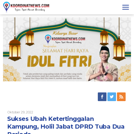
Skip
to
content
Oleh
Oktober 29, 2022
Redaksi
Sukses Ubah Ketertinggalan
Kampung, Holil Jabat DPRD Tuba Dua